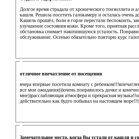
Долгое время страдала от хронического тонзиллита и а
кашля. Решила посетить галокамеру и осталась очень до
Кашель прошёл, боли в горле перестали беспокоить, за
улучшение состояния кожи. Кроме того, приятная рас
обстановка снимает накопившуюся усталость. Понрави
обслуживание. Осенью обязательно повторю курс гало
отличное впечатление от посещения
вчера впервые посетила комнату с ребенком!!!впечатл
все мои ожидания)))очень понравилось дочке и конечн
мне))расслабляющая атмосфера и прекрасная музыка!
действительно как будто побывал на настоящем море!!
Замечательное место, когда Вы устали от кашля и со.