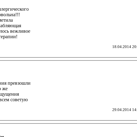
ллергического
вольна!!!
метила
слабляющая
лось вежливое
терапии!
18.04.2014 20
ения превзошли
о же
!ощущения
!всем советую
29.04.2014 14
..